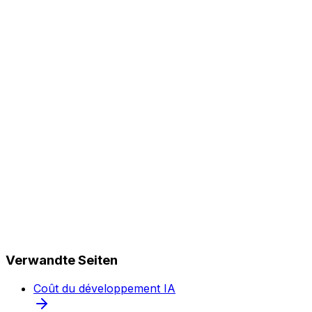
IA. Nos Sprints MVP commencent à 15 000 EUR et
livrent en 4 semaines au lieu de 3+ mois. Pour les
projets d'entreprise, nous sommes 40-60 % en dessous
de la moyenne mondiale.
Oui. Typiquement : 40 % au début du projet, 30 % à
l'étape intermédiaire, 30 % à l'acceptation. Des
arrangements individuels sont possibles.
Verwandte Seiten
Coût du développement IA