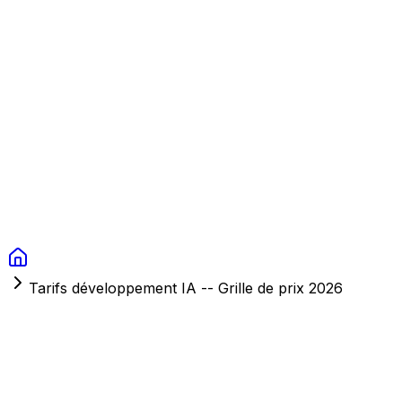
Context Studios
Solutions
Services
Portfolio
À Propos
Ressources
FAQ
Switch language
Réserver
Tarifs développement IA -- Grille de prix 2026