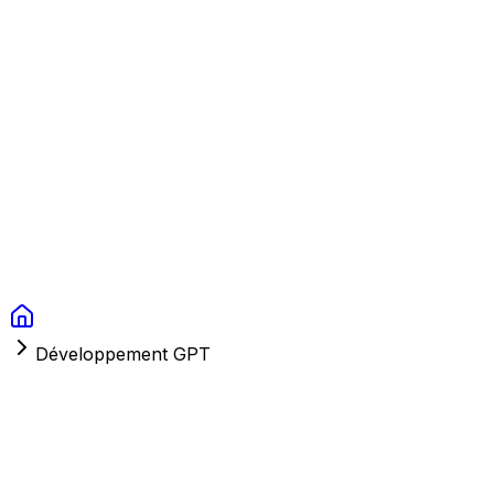
Context Studios
Solutions
Services
Portfolio
À Propos
Ressources
FAQ
Switch language
Réserver
Développement GPT