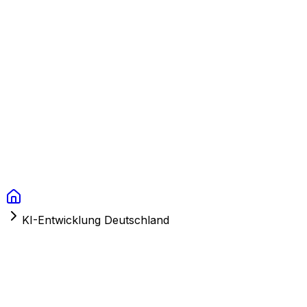
Context Studios
Lösungen
Leistungen
Portfolio
Über uns
Ressourcen
FAQ
Switch language
Termin
KI-Entwicklung Deutschland