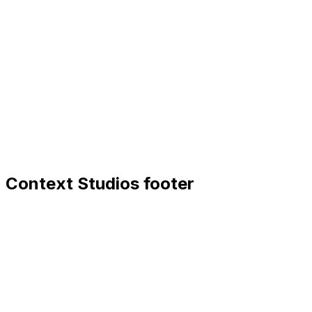
Woche 4+
Produktions-Deployment mit vollständiger
Dokumentation. Inklusive 2 Wochen Priority-
Support nach Go-Live.
Context Studios footer
Context Studios
Context Studios UG (haftungsbeschränkt)
Kaiser-Friedrich Str. 6
,
10585
Berlin
+49 30 20096840