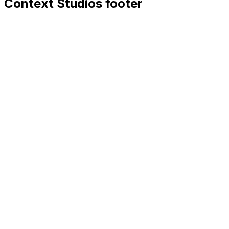
Context Studios footer
Context Studios
Context Studios UG (haftungsbeschränkt)
Kaiser-Friedrich Str. 6
,
10585
Berlin
+49 30 20096840
hello@contextstudios.ai
Erstgespräch buchen