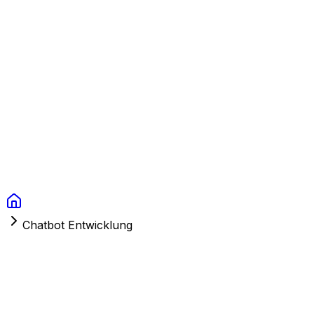
Context Studios
Lösungen
Leistungen
Portfolio
Über uns
Ressourcen
FAQ
Switch language
Termin
Chatbot Entwicklung