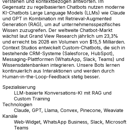
verstehen und kontextbezogen antworten. Im
Gegensatz zu regelbasierten Chatbots nutzen moderne
KI-Chatbots Large Language Models (LLMs) wie Claude
und GPT in Kombination mit Retrieval-Augmented
Generation (RAG), um auf unternehmensspezifisches
Wissen zuzugreifen. Der weltweite Chatbot-Markt
wächst laut Grand View Research jährlich um 23,3%
und erreicht bis 2028 ein Volumen von $15,5 Milliarden.
Context Studios entwickelt Custom-Chatbots, die sich in
bestehende CRM-Systeme (Salesforce, HubSpot),
Messaging-Plattformen (WhatsApp, Slack, Teams) und
Wissensdatenbanken integrieren. Unsere Bots lernen
kontinuierlich aus Interaktionen und werden durch
Human-in-the-Loop-Feedback stetig besser.
Spezialisierung
LLM-basierte Konversations-KI mit RAG und
Custom Training
Technologien
Claude, GPT, Llama, Convex, Pinecone, Weaviate
Kanäle
Web-Widget, WhatsApp Business, Slack, Microsoft
Teams