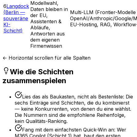
Modellwahl,
6
Langdock
Daten bleiben in
(Berlin —
Multi-LLM (Frontier-Modelle
der EU,
souveräne
OpenAI/Anthropic/Google/Mi
Assistenten &
KI-
EU-Hosting, RAG, Workflow
Abläufe,
Schicht)
Antworten aus
dem eigenen
Firmenwissen
← Horizontal scrollen für alle Spalten
Wie die Schichten
zusammenspielen
Lies das als Baukasten, nicht als Bestenliste: Die
sechs Einträge sind Schichten, die du kombinierst
— keine Konkurrenten, von denen du eine wählst.
Die Nummern sind die empfohlene Reihenfolge,
kein Qualitäts-Ranking.
Fang mit dem einfachsten Quick-Win an: Wer
M365 Copilot (Schicht 1) hat, baut den ersten