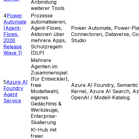
Anbindung
weiterer Tools
4
Power
Prozesse
Automate
automatisieren,
(Agent-
Agent-Flows,
Power Automate, Power-Pla
Flows,
Aktionen über
Connectoren, Dataverse, Cop
2026
mehrere Apps,
Studio
Release
Schutzregeln
Wave 1)
(DLP)
Mehrere
Agenten im
Zusammenspiel
(für Entwickler),
5
Azure AI
freie
Azure AI Foundry, Semantic
Foundry
Modellwahl,
Kernel, Azure AI Search, A
Agent
eigenes
OpenAI / Modell-Katalog
Service
Gedächtnis &
Werkzeuge,
Enterprise-
Skalierung
KI-Hub mit
freier