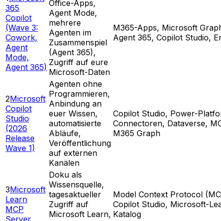
Office-Apps,
365
Agent Mode,
Copilot
mehrere
(Wave 3:
M365-Apps, Microsoft Grap
Agenten im
Cowork,
Agent 365, Copilot Studio, E
Zusammenspiel
Agent
(Agent 365),
Mode,
Zugriff auf eure
Agent 365)
Microsoft-Daten
Agenten ohne
Programmieren,
2
Microsoft
Anbindung an
Copilot
euer Wissen,
Copilot Studio, Power-Platf
Studio
automatisierte
Connectoren, Dataverse, M
(2026
Abläufe,
M365 Graph
Release
Veröffentlichung
Wave 1)
auf externen
Kanälen
Doku als
Wissensquelle,
3
Microsoft
tagesaktueller
Model Context Protocol (MC
Learn
Zugriff auf
Copilot Studio, Microsoft-Le
MCP
Microsoft Learn,
Katalog
Server