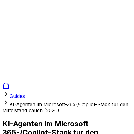
Context Studios
Lösungen
Leistungen
Portfolio
Über uns
Ressourcen
FAQ
Switch language
Termin
Guides
KI-Agenten im Microsoft-365-/Copilot-Stack für den
Mittelstand bauen (2026)
KI-Agenten im Microsoft-
365-/Copilot-Stack für den