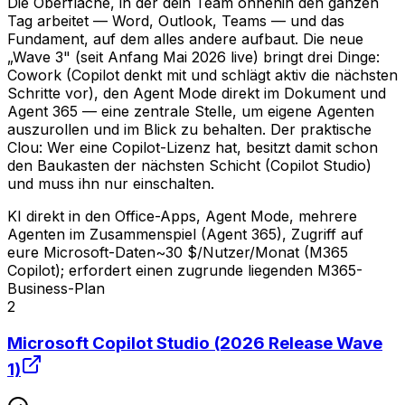
Die Oberfläche, in der dein Team ohnehin den ganzen
Tag arbeitet — Word, Outlook, Teams — und das
Fundament, auf dem alles andere aufbaut. Die neue
„Wave 3" (seit Anfang Mai 2026 live) bringt drei Dinge:
Cowork (Copilot denkt mit und schlägt aktiv die nächsten
Schritte vor), den Agent Mode direkt im Dokument und
Agent 365 — eine zentrale Stelle, um eigene Agenten
auszurollen und im Blick zu behalten. Der praktische
Clou: Wer eine Copilot-Lizenz hat, besitzt damit schon
den Baukasten der nächsten Schicht (Copilot Studio)
und muss ihn nur einschalten.
KI direkt in den Office-Apps, Agent Mode, mehrere
Agenten im Zusammenspiel (Agent 365), Zugriff auf
eure Microsoft-Daten
~30 $/Nutzer/Monat (M365
Copilot); erfordert einen zugrunde liegenden M365-
Business-Plan
2
Microsoft Copilot Studio (2026 Release Wave
1)