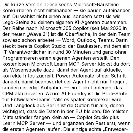
Die kurze Version: Diese sechs Microsoft-Bausteine
konkurrieren nicht miteinander — sie bauen aufeinander
auf. Du wählst nicht einen aus, sondern setzt sie wie
Lego-Steine zu deinem eigenen KI-Agenten zusammen.
Der Reihe nach: Microsoft 365 Copilot (seit Mai 2026 in
der neuen „Wave 3") ist die Oberfläche, in der dein Team
sowieso schon arbeitet — Word, Outlook, Teams. Darin
steckt bereits Copilot Studio: der Baukasten, mit dem ein
IT-Verantwortlicher in rund 30 Minuten und ganz ohne
Programmieren einen eigenen Agenten erstellt. Den
kostenlosen Microsoft Learn MCP Server klickst du dort
als Wissensquelle dazu, damit der Agent auf aktuelle,
korrekte Infos zugreift. Power Automate ist der Schritt
danach: damit beantwortet der Agent nicht nur Fragen,
sondern erledigt Aufgaben — ein Ticket anlegen, das
CRM aktualisieren. Azure AI Foundry ist die Profi-Stufe
für Entwickler-Teams, falls es später komplexer wird.
Und Langdock aus Berlin ist die Option für alle, denen
wichtig ist, dass die Daten in der EU bleiben. Die meisten
Mittelständler fangen klein an — Copilot Studio plus
Learn MCP Server — und ergänzen den Rest erst, wenn
die ersten Agenten laufen. Die einzige echte „Entweder-