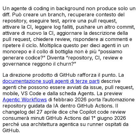
Un agente di coding in background non produce solo un
diff. Può creare un branch, recuperare contesto del
repository, eseguire test, aprire una pull request,
attivare la CI, leggere log falliti, pushare un altro commit,
attivare di nuovo la CI, aggiornare la descrizione della
pull request, chiedere review, rispondere ai commenti e
ripetere il ciclo. Moltiplica questo per dieci agenti in un
monorepo e il collo di bottiglia non è più “possiamo
generare codice?” Diventa “repository, CI, review e
governance reggono il churn?”
La direzione prodotto di GitHub rafforza il punto. La
documentazione sugli agenti di terze parti
descrive
agenti che possono essere avviati da issue, pull request,
mobile, VS Code e dalla scheda Agents. La preview
Agentic Workflows
di febbraio 2026 porta l’automazione
repository guidata da IA dentro GitHub Actions. Il
changelog del 27 aprile dice che Copilot code review
consumerà minuti GitHub Actions dal 1° giugno 2026
perché usa architettura agentica su runner ospitati da
GitHub.