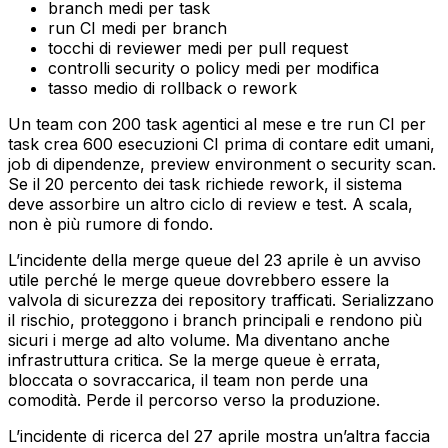
branch medi per task
run CI medi per branch
tocchi di reviewer medi per pull request
controlli security o policy medi per modifica
tasso medio di rollback o rework
Un team con 200 task agentici al mese e tre run CI per
task crea 600 esecuzioni CI prima di contare edit umani,
job di dipendenze, preview environment o security scan.
Se il 20 percento dei task richiede rework, il sistema
deve assorbire un altro ciclo di review e test. A scala,
non è più rumore di fondo.
L’incidente della merge queue del 23 aprile è un avviso
utile perché le merge queue dovrebbero essere la
valvola di sicurezza dei repository trafficati. Serializzano
il rischio, proteggono i branch principali e rendono più
sicuri i merge ad alto volume. Ma diventano anche
infrastruttura critica. Se la merge queue è errata,
bloccata o sovraccarica, il team non perde una
comodità. Perde il percorso verso la produzione.
L’incidente di ricerca del 27 aprile mostra un’altra faccia