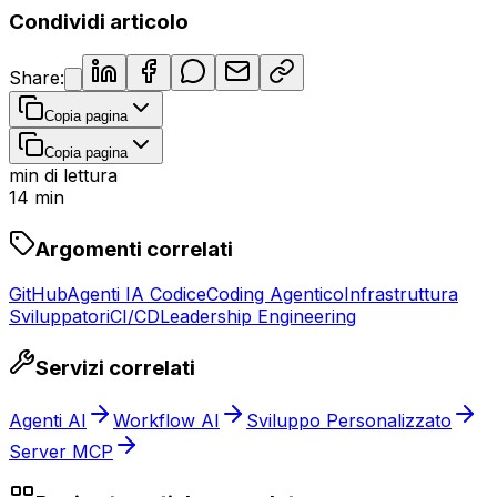
Condividi articolo
Share:
Copia pagina
Copia pagina
min di lettura
14
min
Argomenti correlati
GitHub
Agenti IA Codice
Coding Agentico
Infrastruttura
Sviluppatori
CI/CD
Leadership Engineering
Servizi correlati
Agenti AI
Workflow AI
Sviluppo Personalizzato
Server MCP