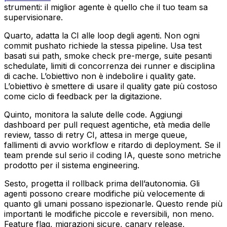
strumenti: il miglior agente è quello che il tuo team sa
supervisionare.
Quarto, adatta la CI alle loop degli agenti. Non ogni
commit pushato richiede la stessa pipeline. Usa test
basati sui path, smoke check pre-merge, suite pesanti
schedulate, limiti di concorrenza dei runner e disciplina
di cache. L’obiettivo non è indebolire i quality gate.
L’obiettivo è smettere di usare il quality gate più costoso
come ciclo di feedback per la digitazione.
Quinto, monitora la salute delle code. Aggiungi
dashboard per pull request agentiche, età media delle
review, tasso di retry CI, attesa in merge queue,
fallimenti di avvio workflow e ritardo di deployment. Se il
team prende sul serio il coding IA, queste sono metriche
prodotto per il sistema engineering.
Sesto, progetta il rollback prima dell’autonomia. Gli
agenti possono creare modifiche più velocemente di
quanto gli umani possano ispezionarle. Questo rende più
importanti le modifiche piccole e reversibili, non meno.
Feature flag, migrazioni sicure, canary release,