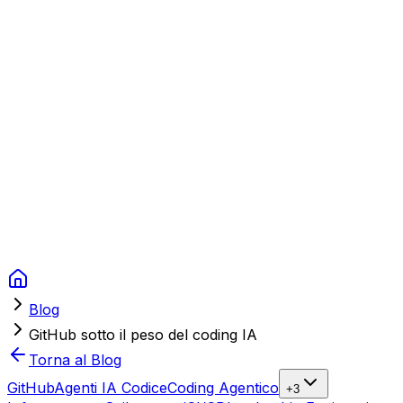
Context Studios
Soluzioni
Servizi
Portfolio
Chi Siamo
Risorse
FAQ
Switch language
Prenota
Blog
GitHub sotto il peso del coding IA
Torna al Blog
GitHub
Agenti IA Codice
Coding Agentico
+
3