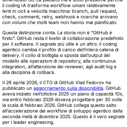
il coding IA trasforma workflow umani relativamente
lenti in cicli a velocità macchina: branch, pull request,
check, commenti, retry, webhook e ricerche arrivano
con volumi che molti team non hanno mai pianificato.
Questa distinzione conta. La storia non è “GitHub è
finito”. GitHub resta il livello di collaborazione predefinito
per il software. Il segnale più utile è un altro: il coding
agentico cambia il profilo di carico dell’intera catena di
delivery. Il collo di bottiglia si sposta dall’output del
modello alle operazioni di repository, alla continuous
integration, all’attenzione dei reviewer, agli audit log e
alla disciplina di rollback.
Il 28 aprile 2026, il CTO di GitHub Vlad Fedorov ha
pubblicato un
aggiornamento sulla disponibilità
. GitHub
aveva iniziato nell’ottobre 2025 un piano di capacità 10x,
ma entro febbraio 2026 doveva progettare per 30 volte
la scala di febbraio 2026. GitHub collega questo salto
all’accelerazione dei workflow di sviluppo agentico dalla
seconda metà di dicembre 2025. Questo è il vero segnale
per i leader engineering.