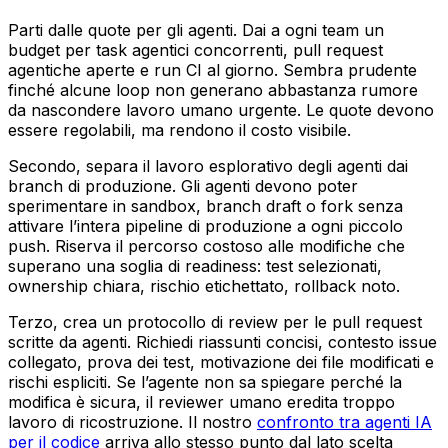
Parti dalle quote per gli agenti. Dai a ogni team un
budget per task agentici concorrenti, pull request
agentiche aperte e run CI al giorno. Sembra prudente
finché alcune loop non generano abbastanza rumore
da nascondere lavoro umano urgente. Le quote devono
essere regolabili, ma rendono il costo visibile.
Secondo, separa il lavoro esplorativo degli agenti dai
branch di produzione. Gli agenti devono poter
sperimentare in sandbox, branch draft o fork senza
attivare l’intera pipeline di produzione a ogni piccolo
push. Riserva il percorso costoso alle modifiche che
superano una soglia di readiness: test selezionati,
ownership chiara, rischio etichettato, rollback noto.
Terzo, crea un protocollo di review per le pull request
scritte da agenti. Richiedi riassunti concisi, contesto issue
collegato, prova dei test, motivazione dei file modificati e
rischi espliciti. Se l’agente non sa spiegare perché la
modifica è sicura, il reviewer umano eredita troppo
lavoro di ricostruzione. Il nostro
confronto tra agenti IA
per il codice
arriva allo stesso punto dal lato scelta