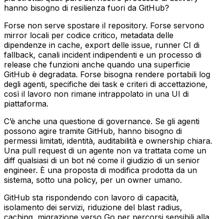
hanno bisogno di resilienza fuori da GitHub?
Forse non serve spostare il repository. Forse servono
mirror locali per codice critico, metadata delle
dipendenze in cache, export delle issue, runner CI di
fallback, canali incident indipendenti e un processo di
release che funzioni anche quando una superficie
GitHub è degradata. Forse bisogna rendere portabili log
degli agenti, specifiche dei task e criteri di accettazione,
così il lavoro non rimane intrappolato in una UI di
piattaforma.
C’è anche una questione di governance. Se gli agenti
possono agire tramite GitHub, hanno bisogno di
permessi limitati, identità, auditabilità e ownership chiara.
Una pull request di un agente non va trattata come un
diff qualsiasi di un bot né come il giudizio di un senior
engineer. È una proposta di modifica prodotta da un
sistema, sotto una policy, per un owner umano.
GitHub sta rispondendo con lavoro di capacità,
isolamento dei servizi, riduzione del blast radius,
caching, migrazione verso Go per percorsi sensibili alla