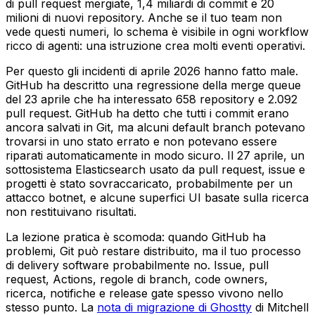
di pull request mergiate, 1,4 miliardi di commit e 20
milioni di nuovi repository. Anche se il tuo team non
vede questi numeri, lo schema è visibile in ogni workflow
ricco di agenti: una istruzione crea molti eventi operativi.
Per questo gli incidenti di aprile 2026 hanno fatto male.
GitHub ha descritto una regressione della merge queue
del 23 aprile che ha interessato 658 repository e 2.092
pull request. GitHub ha detto che tutti i commit erano
ancora salvati in Git, ma alcuni default branch potevano
trovarsi in uno stato errato e non potevano essere
riparati automaticamente in modo sicuro. Il 27 aprile, un
sottosistema Elasticsearch usato da pull request, issue e
progetti è stato sovraccaricato, probabilmente per un
attacco botnet, e alcune superfici UI basate sulla ricerca
non restituivano risultati.
La lezione pratica è scomoda: quando GitHub ha
problemi, Git può restare distribuito, ma il tuo processo
di delivery software probabilmente no. Issue, pull
request, Actions, regole di branch, code owners,
ricerca, notifiche e release gate spesso vivono nello
stesso punto. La
nota di migrazione di Ghostty
di Mitchell