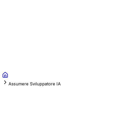
Context Studios
Soluzioni
Servizi
Portfolio
Chi Siamo
Risorse
FAQ
Switch language
Prenota
Assumere Sviluppatore IA