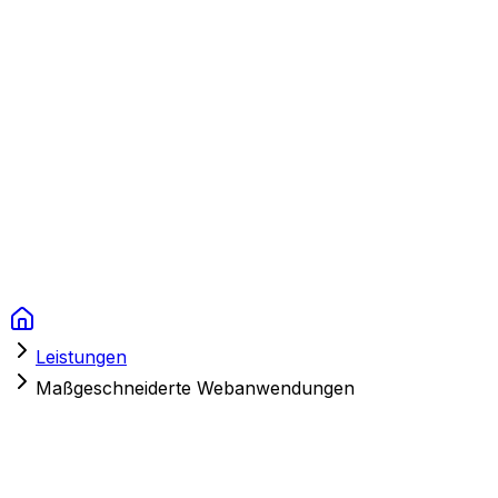
Context Studios
Lösungen
Leistungen
Portfolio
Über uns
Ressourcen
FAQ
Switch language
Termin
Leistungen
Maßgeschneiderte Webanwendungen