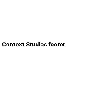
Context Studios footer
Context Studios
Context Studios UG (haftungsbeschränkt)
Kaiser-Friedrich Str. 6
,
10585
Berlin
+49 30 20096840
hello@contextstudios.ai
Erstgespräch buchen