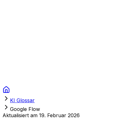
Context Studios
Lösungen
Leistungen
Portfolio
Über uns
Ressourcen
FAQ
Switch language
Termin
KI Glossar
Google Flow
Aktualisiert am
19. Februar 2026