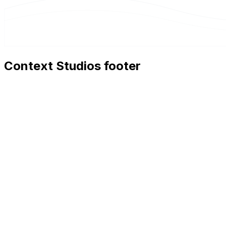
Context Studios footer
Context Studios
Context Studios UG (haftungsbeschränkt)
Kaiser-Friedrich Str. 6
,
10585
Berlin
+49 30 20096840
hello@contextstudios.ai
Erstgespräch buchen